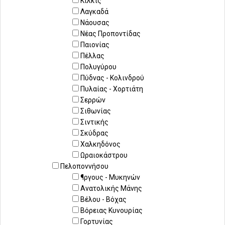
Κιλκίς
Λαγκαδά
Νάουσας
Νέας Προποντίδας
Παιονίας
Πέλλας
Πολυγύρου
Πύδνας - Κολινδρού
Πυλαίας - Χορτιάτη
Σερρών
Σιθωνίας
Σιντικής
Σκύδρας
Χαλκηδόνος
Ωραιοκάστρου
Πελοποννήσου
¶ργους - Μυκηνών
Ανατολικής Μάνης
Βέλου - Βόχας
Βόρειας Κυνουρίας
Γορτυνίας