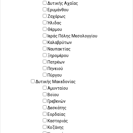
Δυτικής Αχαΐας
Ερυμάνθου
Ζαχάρως
Ήλιδας
Θέρμου
Ιεράς Πόλης Μεσολογγίου
Καλαβρύτων
Ναυπακτίας
Ξηρομέρου
Πατρέων
Πηνειού
Πύργου
Δυτικής Μακεδονίας
Αμυνταίου
Βοϊου
Γρεβενών
Δεσκάτης
Εορδαίας
Καστοριάς
Κοζάνης