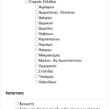
Στερεάς Ελλάδας
Αγράφων
Αμφίκλειας - Ελάτειας
Δελφών
Δομοκού
Δωρίδος
Θηβαίων
Καρπενησίου
Λαμιέων
Λοκρών
Μακρακώμης
Μώλου - Αγ. Κωνσταντίνου
Ορχομενού
Στυλίδας
Τανάγρας
Χαλκιδέων
Κατάσταση
Άγνωστη