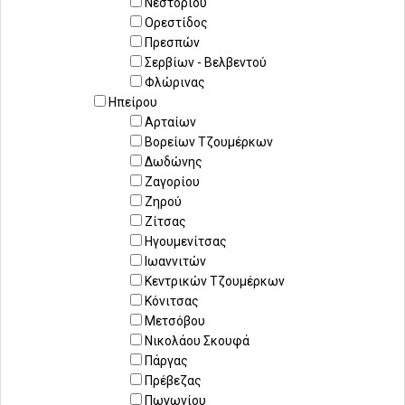
Νεστορίου
Ορεστίδος
Πρεσπών
Σερβίων - Βελβεντού
Φλώρινας
Ηπείρου
Αρταίων
Βορείων Τζουμέρκων
Δωδώνης
Ζαγορίου
Ζηρού
Ζίτσας
Ηγουμενίτσας
Ιωαννιτών
Κεντρικών Τζουμέρκων
Κόνιτσας
Μετσόβου
Νικολάου Σκουφά
Πάργας
Πρέβεζας
Πωγωνίου