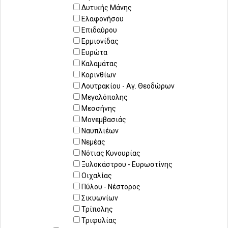
Δυτικής Μάνης
Ελαφονήσου
Επιδαύρου
Ερμιονίδας
Ευρώτα
Καλαμάτας
Κορινθίων
Λουτρακίου - Αγ. Θεοδώρων
Μεγαλόπολης
Μεσσήνης
Μονεμβασιάς
Ναυπλιέων
Νεμέας
Νότιας Κυνουρίας
Ξυλοκάστρου - Ευρωστίνης
Οιχαλίας
Πύλου - Νέστορος
Σικυωνίων
Τρίπολης
Τριφυλίας