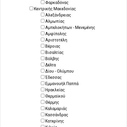
Φαρκαδόνας
Κεντρικής Μακεδονίας
Αλεξάνδρειας
Αλμωπίας
Αμπελοκήπων - Μενεμένης
Αμφίπολης
Αριστοτέλη
Βέροιας
Βισαλτίας
Βόλβης
Δέλτα
Δίου - Ολύμπου
Έδεσσας
Εμμανουήλ Παππά
Ηρακλείας
Θερμαϊκού
Θέρμης
Καλαμαριάς
Κασσάνδρας
Κατερίνης