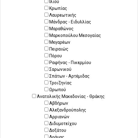
Ιλιού
Κρωπίας
Λαυρεωτικής
Μάνδρας - Ειδυλλίας
Μαραθώνος
Μαρκοπούλου Μεσογαίας
Μεγαρέων
Πειραιώς
Πόρου
Ραφήνας - Πικερμίου
Σαρωνικού
Σπάτων - Αρτέμιδας
Τροιζηνίας
Ωρωπού
Ανατολικής Μακεδονίας - Θράκης
Αβδήρων
Αλεξανδρούπολης
Αρριανών
Διδυμοτείχου
Δοξάτου
Δράμας