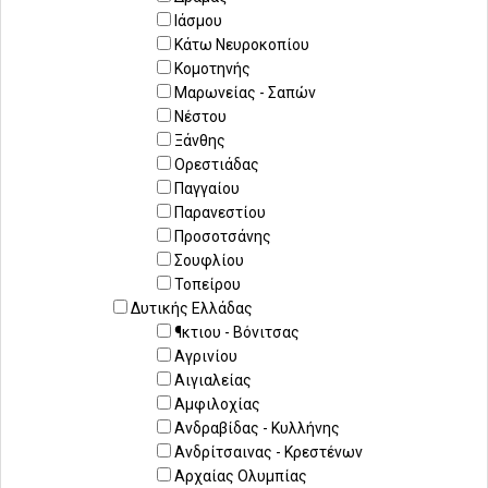
Ιάσμου
Κάτω Νευροκοπίου
Κομοτηνής
Μαρωνείας - Σαπών
Νέστου
Ξάνθης
Ορεστιάδας
Παγγαίου
Παρανεστίου
Προσοτσάνης
Σουφλίου
Τοπείρου
Δυτικής Ελλάδας
¶κτιου - Βόνιτσας
Αγρινίου
Αιγιαλείας
Αμφιλοχίας
Ανδραβίδας - Κυλλήνης
Ανδρίτσαινας - Κρεστένων
Αρχαίας Ολυμπίας