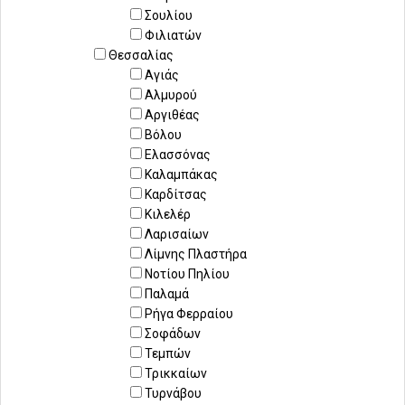
Σουλίου
Φιλιατών
Θεσσαλίας
Αγιάς
Αλμυρού
Αργιθέας
Βόλου
Ελασσόνας
Καλαμπάκας
Καρδίτσας
Κιλελέρ
Λαρισαίων
Λίμνης Πλαστήρα
Νοτίου Πηλίου
Παλαμά
Ρήγα Φερραίου
Σοφάδων
Τεμπών
Τρικκαίων
Τυρνάβου