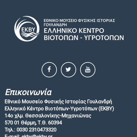
Επικοινωνία
Εθνικό Μουσείο Φυσικής Ιστορίας Γουλανδρή
Ελληνικό Κέντρο Βιοτόπων-Υγροτόπων (EKBY)
14ο χλμ. Θεσσαλονίκης-Μηχανιώνας
570 01 Θέρμη, Τ.Θ. 60394
Τηλ.: 0030 2310473320
E-mail: ekby@ekby.gr